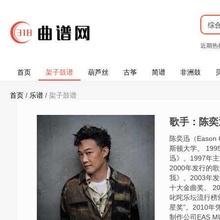
综
近期热
首页
架子鼓谱
葫芦丝
古筝
简谱
非洲鼓
首页
/
乐谱
/
架子鼓谱
歌手：陈奕
陈奕迅（Easo
斯顿大学。 19
迅》。1997
2000年发行的
我》。2003
十大金曲奖。 2
叱咤乐坛流行榜
星奖”。2010
制作公司EAS 