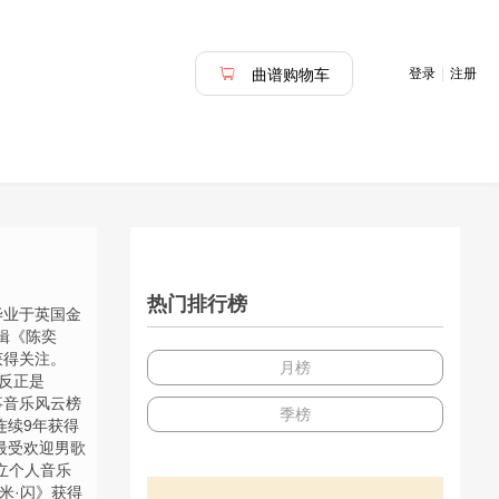
登录
|
注册
曲谱购物车
热门排行榜
，毕业于英国金
专辑《陈奕
获得关注。
月榜
《反正是
事音乐风云榜
季榜
连续9年获得
最受欢迎男歌
立个人音乐
《米·闪》获得