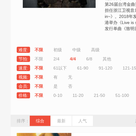
第26届台湾金曲奖
担任浙江卫视音
in~》。2018
港举办《Live is 
发行单曲《致明
难度:
不限
初级
中级
高级
节拍:
不限
2/4
4/4
6/8
其他
速度:
不限
61以下
61-90
91-120
121-1
视频:
不限
有
无
会员:
不限
是
否
价格:
不限
0-10
11-20
21-50
51-100
排序：
综合
最新
人气