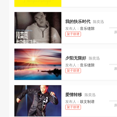
我的快乐时代
陈奕迅
发布人：
音乐缝隙
架子鼓谱
夕阳无限好
陈奕迅
发布人：
音乐缝隙
架子鼓谱
爱情转移
陈奕迅
发布人：
鼓文制谱
架子鼓谱