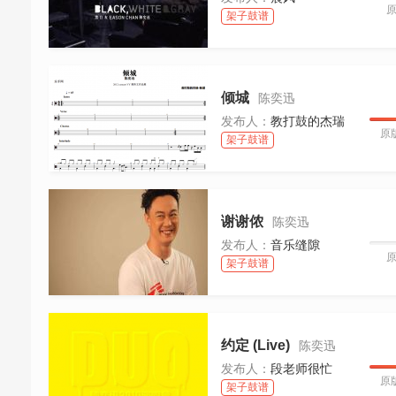
架子鼓谱
倾城
陈奕迅
发布人：
教打鼓的杰瑞
原
架子鼓谱
谢谢侬
陈奕迅
发布人：
音乐缝隙
架子鼓谱
约定 (Live)
陈奕迅
发布人：
段老师很忙
原
架子鼓谱