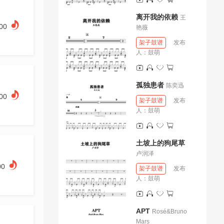
离开我的依赖
王
.00
艳薇
架子鼓谱
发布
人：
鼓萌
孤独患者
陈奕迅
.00
架子鼓谱
发布
人：
鼓萌
土坡上的狗尾草
卢润泽
00
架子鼓谱
发布
人：
鼓萌
APT
Rosé&Bruno
Mars