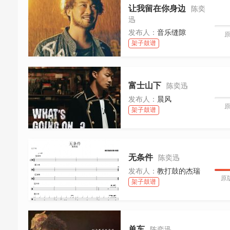
让我留在你身边
陈奕
迅
发布人：
音乐缝隙
架子鼓谱
富士山下
陈奕迅
发布人：
晨风
架子鼓谱
无条件
陈奕迅
发布人：
教打鼓的杰瑞
原
架子鼓谱
单车
陈奕迅