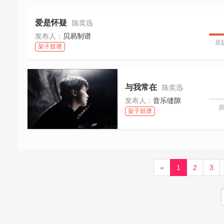
爱是怀疑
陈奕迅
发布人：
贝易制谱
原
架子鼓谱
与我常在
陈奕迅
发布人：
音乐缝隙
架子鼓谱
«
1
2
3