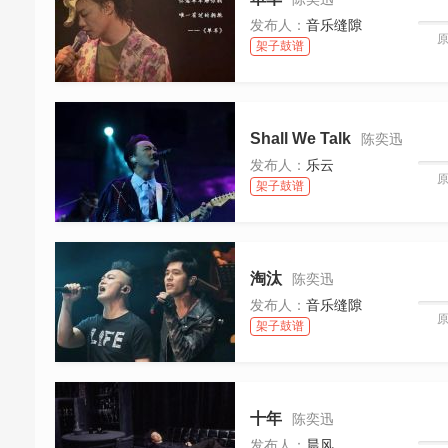
发布人：
音乐缝隙
架子鼓谱
Shall We Talk
陈奕迅
发布人：
乐云
架子鼓谱
淘汰
陈奕迅
发布人：
音乐缝隙
架子鼓谱
十年
陈奕迅
发布人：
晨风