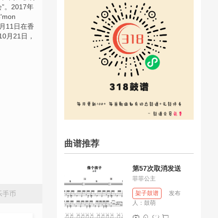
”。2017年
mon
7月11日在香
会。10月21日，
曲谱推荐
第57次取消发送
菲菲公主
乐手币
架子鼓谱
发布
人：
鼓萌