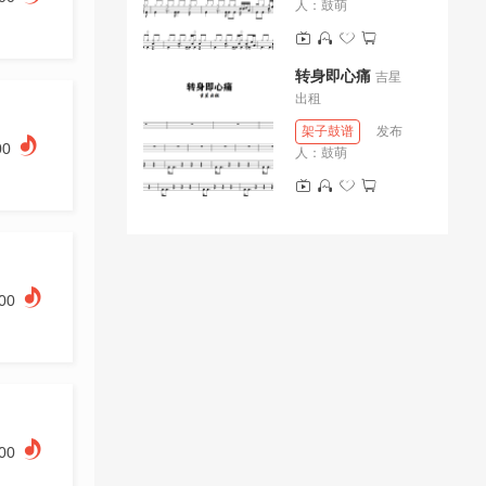
人：
鼓萌
转身即心痛
吉星
出租
架子鼓谱
发布
00
人：
鼓萌
.00
.00