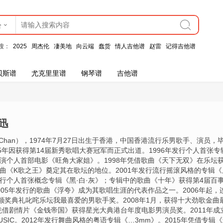
合
搜：
2025
周杰伦
凄美地
向云端
蠢货
情人吉他谱
赵雷
记得吉他谱
贝斯谱
尤克里里谱
钢琴谱
吉他谱
迅
n Chan），1974年7月27日出生于香港，中国香港流行乐男歌手、演员
95年因获得第14届新秀歌唱大赛冠军而正式出道。1996年发行个人首张
年主演个人首部电影《旺角大家姐》。1998年凭借歌曲《天下无双》在乐坛
歌曲《K歌之王》奠定其在歌坛的地位。2001年发行流行摇滚风格的专辑
年发行个人首张概念专辑《黑·白·灰》；专辑中的歌曲《十年》获得第4届百
005年发行的歌曲《浮夸》成为其歌唱生涯的代表作品之一。2006年起，
颁奖典礼叱咤乐坛我最喜爱的男歌手奖。2008年1月，获得十大劲歌金曲
年凭借剧情片《金钱帝国》获得星光大典港台年度电影男演员奖。2011年成
MUSIC。2012年发行舞曲风格的粤语专辑《…3mm》。2015年凭借专辑