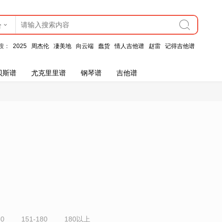
合
搜：
2025
周杰伦
凄美地
向云端
蠢货
情人吉他谱
赵雷
记得吉他谱
贝斯谱
尤克里里谱
钢琴谱
吉他谱
50
151-180
180以上