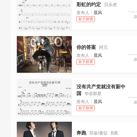
彩虹的约定
贝乐虎
发布人：
晨风
架子鼓谱
你的答案
阿冗
发布人：
晨风
架子鼓谱
没有共产党就没有新中
国
华语群星
发布人：
晨风
架子鼓谱
奔跑
羽泉/黄征
B调