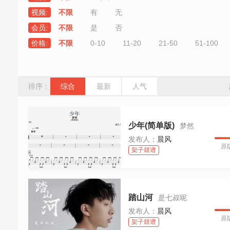
视频:
不限
有
无
会员:
不限
是
否
价格:
不限
0-10
11-20
21-50
51-100
排序：
综合
最新
人气
少年(简单版)
梦然
发布人：
晨风
原
架子鼓谱
踏山河
是七叔呢
发布人：
晨风
原
架子鼓谱