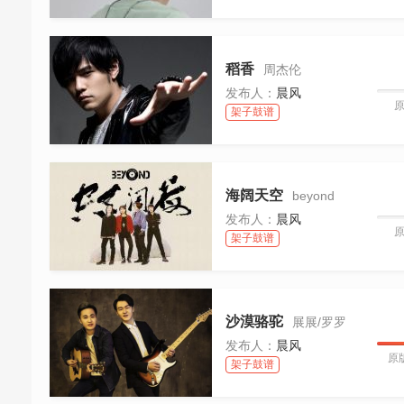
稻香
周杰伦
发布人：
晨风
架子鼓谱
海阔天空
beyond
发布人：
晨风
架子鼓谱
沙漠骆驼
展展/罗罗
发布人：
晨风
原
架子鼓谱