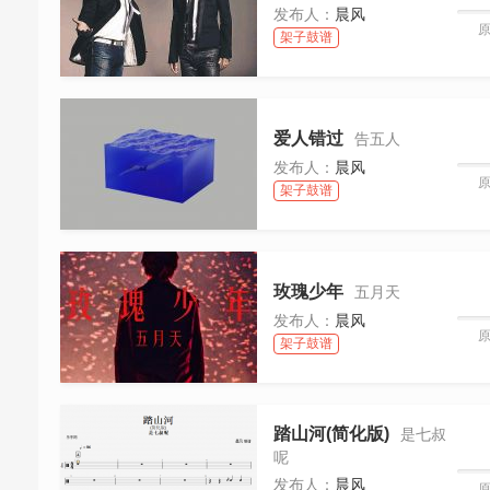
发布人：
晨风
架子鼓谱
爱人错过
告五人
发布人：
晨风
架子鼓谱
玫瑰少年
五月天
发布人：
晨风
架子鼓谱
踏山河(简化版)
是七叔
呢
发布人：
晨风