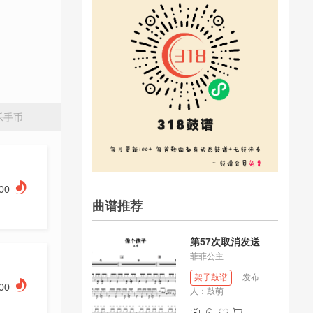
乐手币
.00
曲谱推荐
第57次取消发送
菲菲公主
架子鼓谱
发布
.00
人：
鼓萌