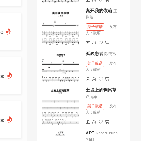
离开我的依赖
王
艳薇
架子鼓谱
发布
00
人：
鼓萌
孤独患者
陈奕迅
架子鼓谱
发布
人：
鼓萌
.00
土坡上的狗尾草
卢润泽
架子鼓谱
发布
人：
鼓萌
.00
APT
Rosé&Bruno
Mars