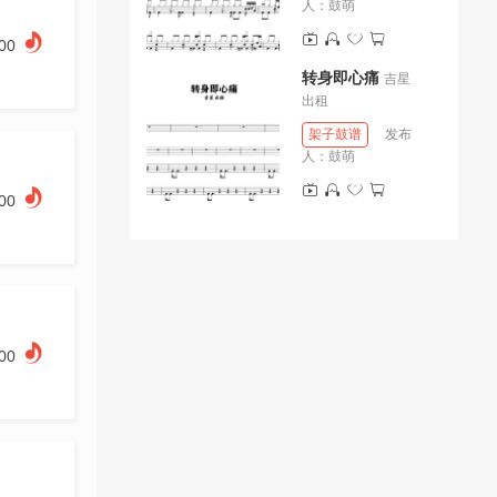
人：
鼓萌
.00
转身即心痛
吉星
出租
架子鼓谱
发布
人：
鼓萌
.00
.00