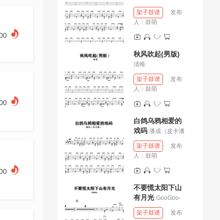
架子鼓谱
发布
人：
鼓萌
.00
秋风吹起(男版)
清唯
架子鼓谱
发布
人：
鼓萌
.00
白鸽乌鸦相爱的
戏码
潘成（皮卡潘
架子鼓谱
发布
人：
鼓萌
.00
不要慌太阳下山
有月光
GooGoo-
架子鼓谱
发布