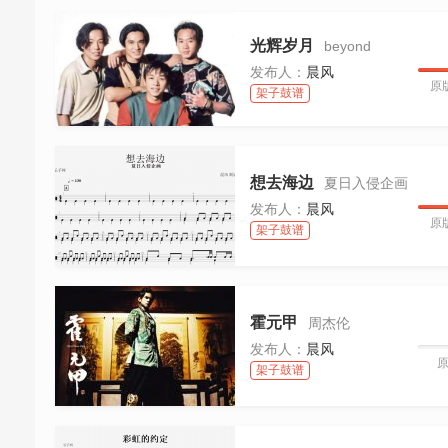
光辉岁月
beyond
发布人：
晨风
原
架子鼓谱
想去海边
夏日入侵企画
发布人：
晨风
原
架子鼓谱
霍元甲
周杰伦
发布人：
晨风
架子鼓谱