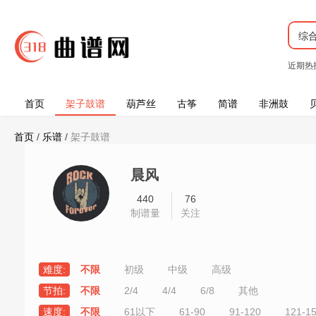
综
近期热
首页
架子鼓谱
葫芦丝
古筝
简谱
非洲鼓
首页
/
乐谱
/
架子鼓谱
晨风
440
76
制谱量
关注
难度:
不限
初级
中级
高级
节拍:
不限
2/4
4/4
6/8
其他
速度:
不限
61以下
61-90
91-120
121-1