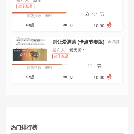
发布人：
鼓萌
架子鼓谱
原版指数：99%
中级
0
10.00
别让爱凋落 (卡点节奏版)
卢润泽
发布人：
老天师丶
架子鼓谱
原版指数：90%
中级
0
10.00
热门排行榜