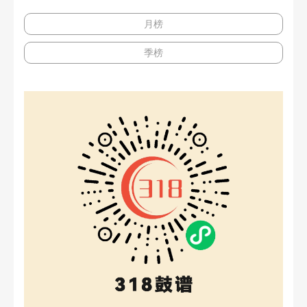
月榜
季榜