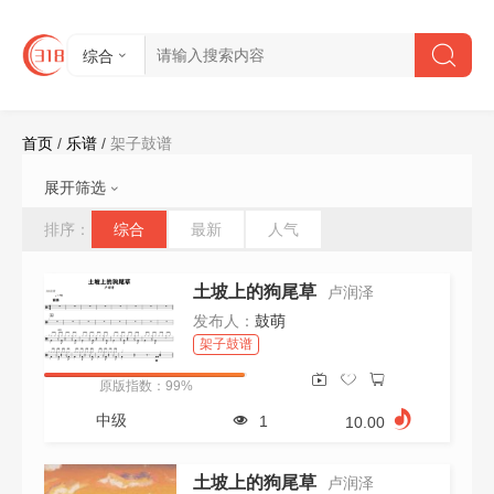
综合
首页
/
乐谱
/
架子鼓谱
展开筛选
难度:
不限
初级
中级
高级
排序：
综合
最新
人气
节拍:
不限
2/4
4/4
6/8
其他
速度:
不限
61以下
61-90
91-120
土坡上的狗尾草
卢润泽
121-150
151-180
180以上
发布人：
鼓萌
视频:
不限
有
无
架子鼓谱
会员:
不限
是
否
原版指数：99%
价格:
不限
0-10
11-20
21-50
中级
1
10.00
51-100
100以上
清空所有筛选条件
土坡上的狗尾草
卢润泽