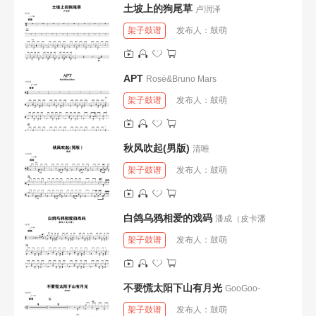
土坡上的狗尾草
卢润泽
架子鼓谱
发布人：
鼓萌
APT
Rosé&Bruno Mars
架子鼓谱
发布人：
鼓萌
秋风吹起(男版)
清唯
架子鼓谱
发布人：
鼓萌
白鸽乌鸦相爱的戏码
潘成（皮卡潘
架子鼓谱
发布人：
鼓萌
不要慌太阳下山有月光
GooGoo-
架子鼓谱
发布人：
鼓萌