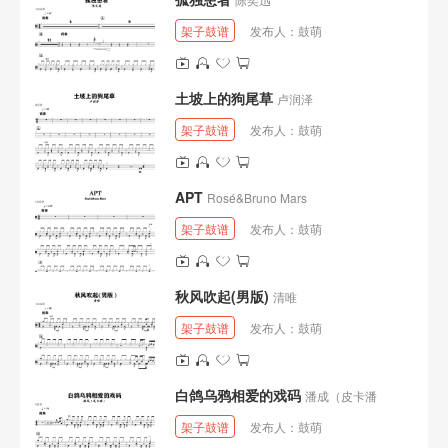
架子鼓谱
发布人：
鼓萌
土坡上的狗尾草
卢润泽
架子鼓谱
发布人：
鼓萌
APT
Rosé&Bruno Mars
架子鼓谱
发布人：
鼓萌
秋风吹起(男版)
清唯
架子鼓谱
发布人：
鼓萌
白鸽乌鸦相爱的戏码
潘成（皮卡潘
架子鼓谱
发布人：
鼓萌