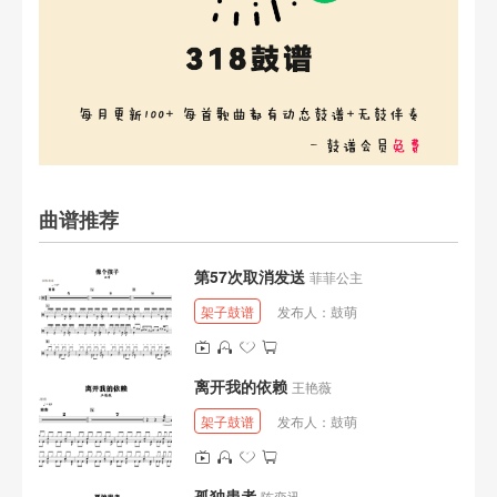
曲谱推荐
第57次取消发送
菲菲公主
架子鼓谱
发布人：
鼓萌
离开我的依赖
王艳薇
架子鼓谱
发布人：
鼓萌
孤独患者
陈奕迅