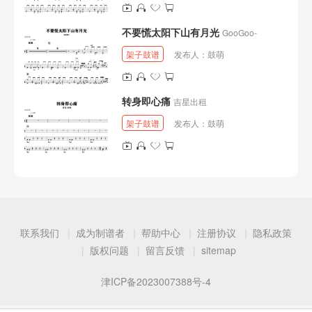
不要慌太阳下山有月光
GooGoo-
架子鼓谱
发布人：
鼓萌
转身即心痛
吉星出租
架子鼓谱
发布人：
鼓萌
联系我们
成为制谱者
帮助中心
注册协议
隐私政策
版权问题
留言反馈
sitemap
津ICP备2023007388号-4