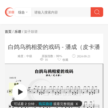
综合
首页
/
乐谱
/
架子鼓谱
白鸽乌鸦相爱的戏码 - 潘成（皮卡潘
难度：中级
原版指数：99%
2024-09-21
16
收藏
可试看
2 分钟
，
观看完整视频
x