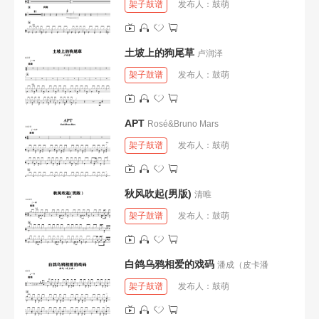
架子鼓谱
发布人：
鼓萌
土坡上的狗尾草
卢润泽
架子鼓谱
发布人：
鼓萌
APT
Rosé&Bruno Mars
架子鼓谱
发布人：
鼓萌
秋风吹起(男版)
清唯
架子鼓谱
发布人：
鼓萌
白鸽乌鸦相爱的戏码
潘成（皮卡潘
架子鼓谱
发布人：
鼓萌