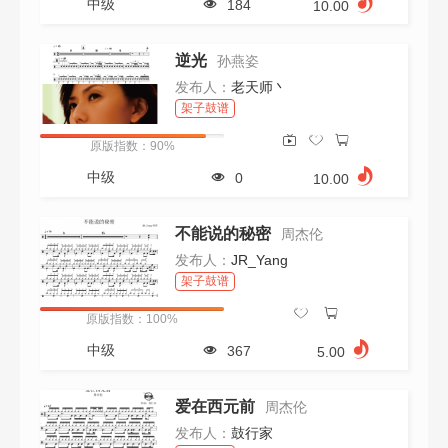
中级
184
10.00
逆光
孙燕姿
发布人：
老天师丶
架子鼓谱
原版指数：90%
中级
0
10.00
不能说的秘密
周杰伦
发布人：
JR_Yang
架子鼓谱
原版指数：100%
中级
367
5.00
爱在西元前
周杰伦
发布人：
鼓行家