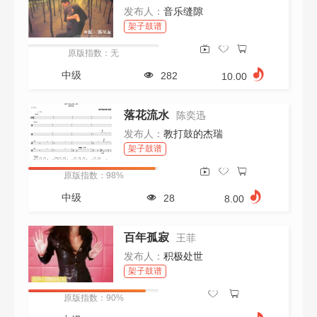
发布人：
音乐缝隙
架子鼓谱
原版指数：无
中级
282
10.00
落花流水
陈奕迅
发布人：
教打鼓的杰瑞
架子鼓谱
原版指数：98%
中级
28
8.00
百年孤寂
王菲
发布人：
积极处世
架子鼓谱
原版指数：90%