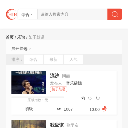
综合
首页
/
乐谱
/
架子鼓谱
展开筛选
难度:
不限
初级
中级
高级
排序：
综合
最新
人气
节拍:
不限
2/4
4/4
6/8
其他
速度:
不限
61以下
61-90
91-120
流沙
陶喆
121-150
151-180
180以上
发布人：
音乐缝隙
视频:
不限
有
无
架子鼓谱
会员:
不限
是
否
原版指数：无
价格:
不限
0-10
11-20
21-50
初级
1087
10.00
51-100
100以上
清空所有筛选条件
我应该
张学友