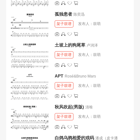
孤独患者
陈奕迅
架子鼓谱
发布人：
鼓萌
土坡上的狗尾草
卢润泽
架子鼓谱
发布人：
鼓萌
APT
Rosé&Bruno Mars
架子鼓谱
发布人：
鼓萌
秋风吹起(男版)
清唯
架子鼓谱
发布人：
鼓萌
白鸽乌鸦相爱的戏码
潘成（皮卡潘