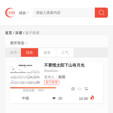
综合
首页
/
乐谱
/
架子鼓谱
展开筛选
难度:
不限
初级
中级
高级
排序：
综合
最新
人气
节拍:
不限
2/4
4/4
6/8
其他
不要慌太阳下山有月光
速度:
不限
61以下
61-90
91-120
GooGoo-
121-150
151-180
180以上
发布人：
鼓萌
视频:
不限
有
无
架子鼓谱
会员:
不限
是
否
原版指数：99%
价格:
不限
0-10
11-20
21-50
中级
20
10.00
51-100
100以上
清空所有筛选条件