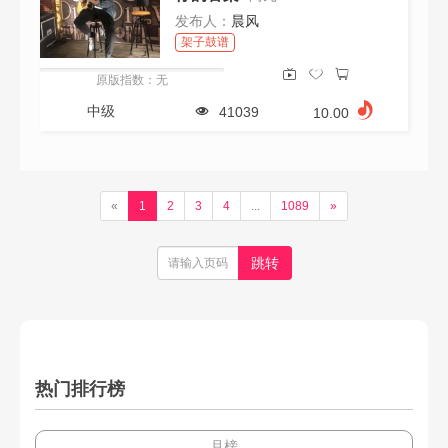
发布人：
晨风
架子鼓谱
原版指数：无
中级
41039
10.00
«
1
2
3
4
...
1089
»
热门排行榜
月榜