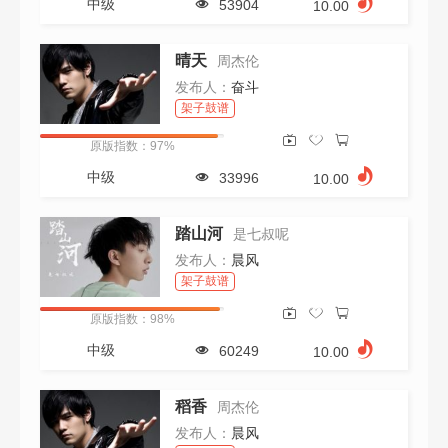
中级
53904
10.00
晴天
周杰伦
发布人：
奋斗
架子鼓谱
原版指数：97%
中级
33996
10.00
踏山河
是七叔呢
发布人：
晨风
架子鼓谱
原版指数：98%
中级
60249
10.00
稻香
周杰伦
发布人：
晨风