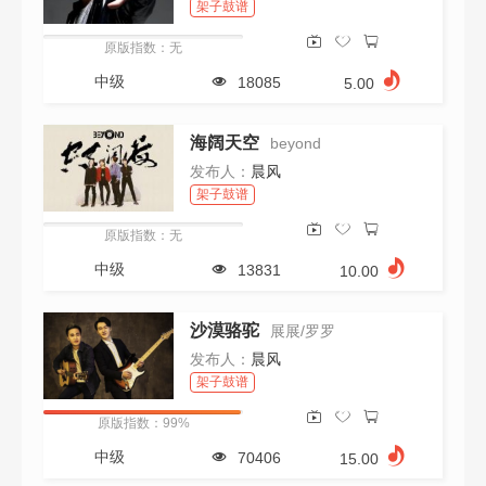
架子鼓谱
原版指数：无
中级
18085
5.00
海阔天空
beyond
发布人：
晨风
架子鼓谱
原版指数：无
中级
13831
10.00
沙漠骆驼
展展/罗罗
发布人：
晨风
架子鼓谱
原版指数：99%
中级
70406
15.00