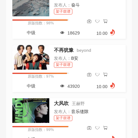
发布人：
奋斗
架子鼓谱
原版指数：98%
中级
18629
10.00
不再犹豫
beyond
发布人：
B安
架子鼓谱
原版指数：97%
中级
43920
10.00
大风吹
王赫野
发布人：
音乐缝隙
架子鼓谱
原版指数：99%