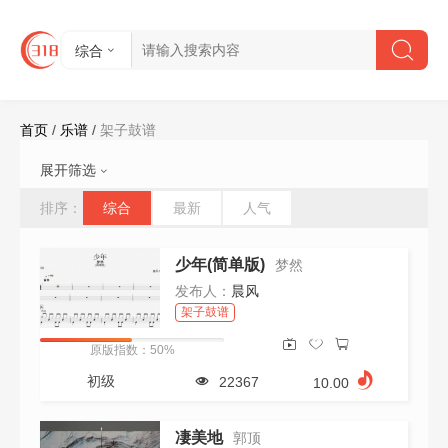
综合
首页
/
乐谱
/
架子鼓谱
展开筛选
难度:
不限
初级
中级
高级
排序：
综合
最新
人气
节拍:
不限
2/4
4/4
6/8
其他
速度:
不限
61以下
61-90
91-120
少年(简单版)
梦然
121-150
151-180
180以上
发布人：
晨风
视频:
不限
有
无
架子鼓谱
会员:
不限
是
否
原版指数：50%
价格:
不限
0-10
11-20
21-50
初级
22367
10.00
51-100
100以上
清空所有筛选条件
凄美地
郭顶