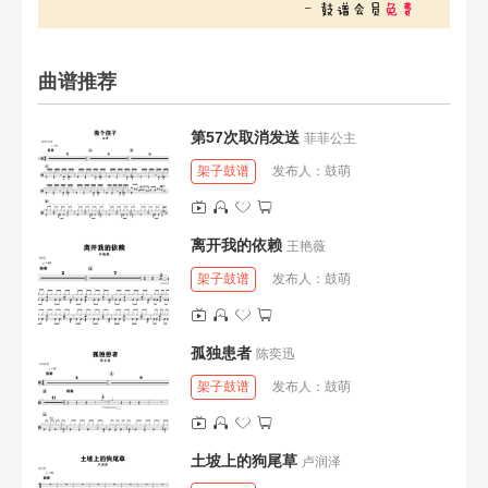
曲谱推荐
第57次取消发送
菲菲公主
架子鼓谱
发布人：
鼓萌
离开我的依赖
王艳薇
架子鼓谱
发布人：
鼓萌
孤独患者
陈奕迅
架子鼓谱
发布人：
鼓萌
土坡上的狗尾草
卢润泽