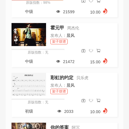
原版指数：98%
中级
21599
10.00
霍元甲
周杰伦
发布人：
晨风
架子鼓谱
原版指数：无
中级
21472
15.00
彩虹的约定
贝乐虎
发布人：
晨风
架子鼓谱
原版指数：无
初级
2033
10.00
你的答案
阿冗