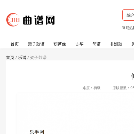
综
近期热
首页
架子鼓谱
葫芦丝
古筝
简谱
非洲鼓
首页
/
乐谱
/
架子鼓谱
难度：初级
原版指数：9