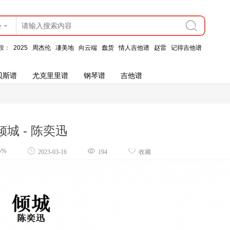
合
搜：
2025
周杰伦
凄美地
向云端
蠢货
情人吉他谱
赵雷
记得吉他谱
贝斯谱
尤克里里谱
钢琴谱
吉他谱
倾城 - 陈奕迅
5%
2023-03-16
194
收藏