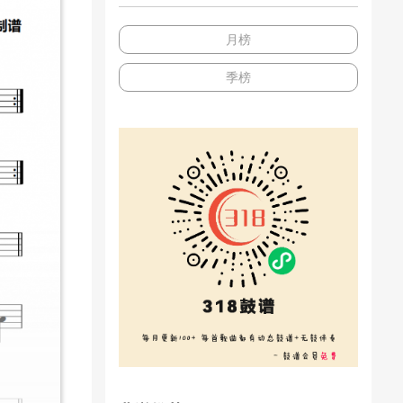
月榜
季榜