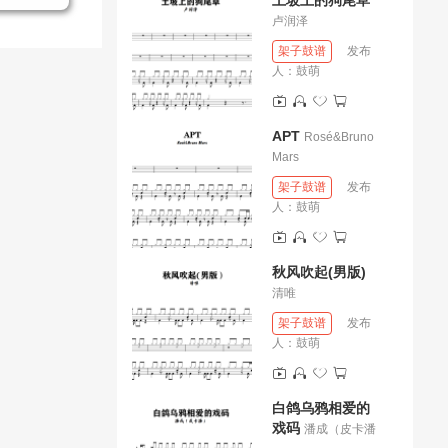
土坡上的狗尾草
卢润泽
架子鼓谱
发布
人：
鼓萌
APT
Rosé&Bruno
Mars
架子鼓谱
发布
人：
鼓萌
秋风吹起(男版)
清唯
架子鼓谱
发布
人：
鼓萌
白鸽乌鸦相爱的
戏码
潘成（皮卡潘