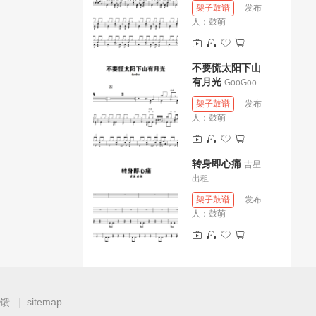
架子鼓谱
发布
人：
鼓萌
不要慌太阳下山
有月光
GooGoo-
架子鼓谱
发布
人：
鼓萌
转身即心痛
吉星
出租
架子鼓谱
发布
人：
鼓萌
馈
sitemap