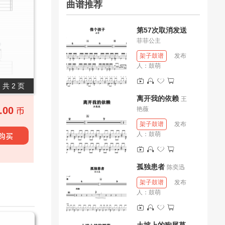
曲谱推荐
第57次取消发送
菲菲公主
架子鼓谱
发布
人：
鼓萌
共 2 页
离开我的依赖
王
.00
艳薇
架子鼓谱
发布
人：
鼓萌
孤独患者
陈奕迅
架子鼓谱
发布
人：
鼓萌