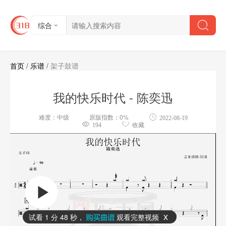
综合
首页
/
乐谱
/
架子鼓谱
我的快乐时代 - 陈奕迅
难度：中级
原版指数：0%
2022-08-19
194
收藏
试看
1 分 48 秒
，
观看完整视频
x