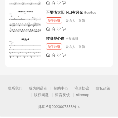
不要慌太阳下山有月光
GooGoo-
架子鼓谱
发布人：
鼓萌
转身即心痛
吉星出租
架子鼓谱
发布人：
鼓萌
联系我们
成为制谱者
帮助中心
注册协议
隐私政策
版权问题
留言反馈
sitemap
津ICP备2023007388号-4