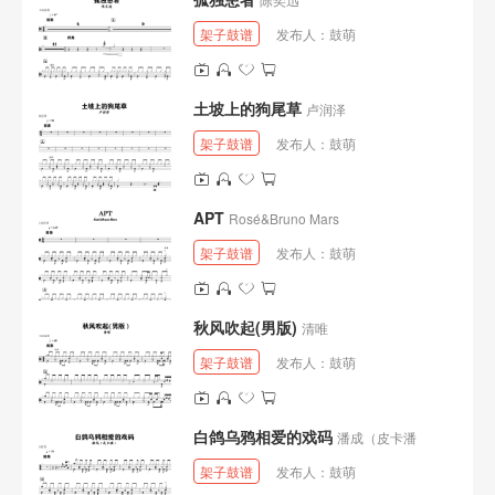
架子鼓谱
发布人：
鼓萌
土坡上的狗尾草
卢润泽
架子鼓谱
发布人：
鼓萌
APT
Rosé&Bruno Mars
架子鼓谱
发布人：
鼓萌
秋风吹起(男版)
清唯
架子鼓谱
发布人：
鼓萌
白鸽乌鸦相爱的戏码
潘成（皮卡潘
架子鼓谱
发布人：
鼓萌