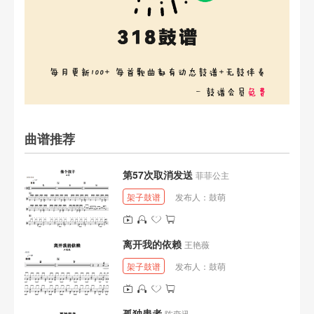
曲谱推荐
第57次取消发送
菲菲公主
架子鼓谱
发布人：
鼓萌
离开我的依赖
王艳薇
架子鼓谱
发布人：
鼓萌
孤独患者
陈奕迅