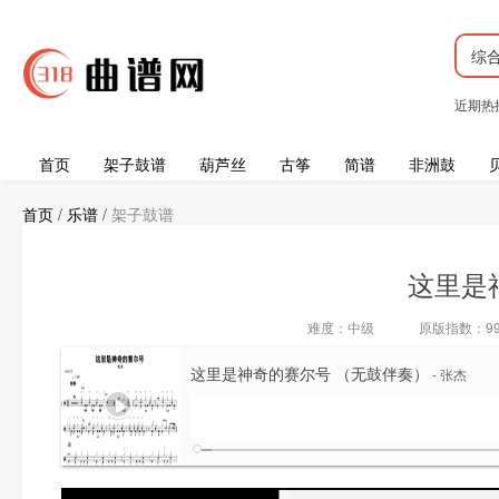
综
近期热
首页
架子鼓谱
葫芦丝
古筝
简谱
非洲鼓
首页
/
乐谱
/
架子鼓谱
这里是神
难度：中级
原版指数：9
这里是神奇的赛尔号 （无鼓伴奏）
- 张杰