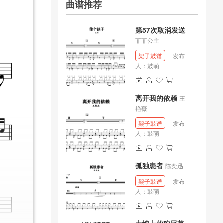
曲谱推荐
第57次取消发送
菲菲公主
架子鼓谱
发布
人：
鼓萌
离开我的依赖
王
艳薇
架子鼓谱
发布
人：
鼓萌
孤独患者
陈奕迅
架子鼓谱
发布
人：
鼓萌