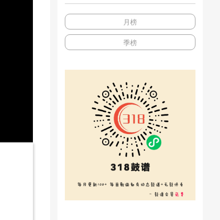
月榜
季榜