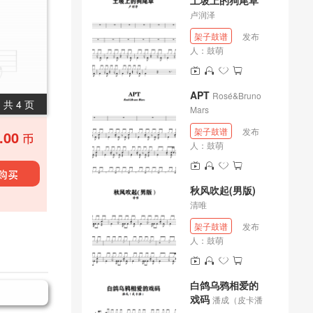
土坡上的狗尾草
卢润泽
架子鼓谱
发布
人：
鼓萌
APT
Rosé&Bruno
共 4 页
Mars
架子鼓谱
发布
.00
人：
鼓萌
秋风吹起(男版)
清唯
架子鼓谱
发布
人：
鼓萌
白鸽乌鸦相爱的
戏码
潘成（皮卡潘