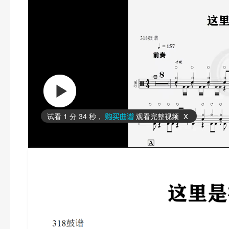
试看
1 分 34 秒
，
观看完整视频
x