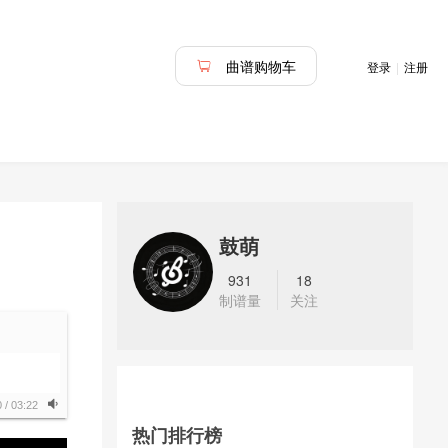
曲谱购物车
登录
|
注册
鼓萌
931
18
制谱量
关注
0
/
03:22
热门排行榜