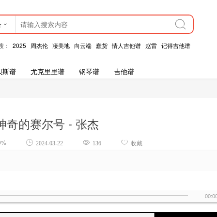
合
搜：
2025
周杰伦
凄美地
向云端
蠢货
情人吉他谱
赵雷
记得吉他谱
贝斯谱
尤克里里谱
钢琴谱
吉他谱
奇的赛尔号 - 张杰
9%
2024-03-22
136
收藏
00:0