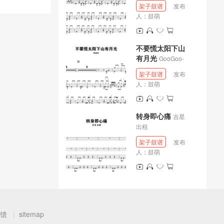
架子鼓谱
发布
人：
鼓萌
不要慌太阳下山
有月光
GooGoo-
架子鼓谱
发布
人：
鼓萌
转身即心痛
吉星
出租
架子鼓谱
发布
人：
鼓萌
馈
sitemap