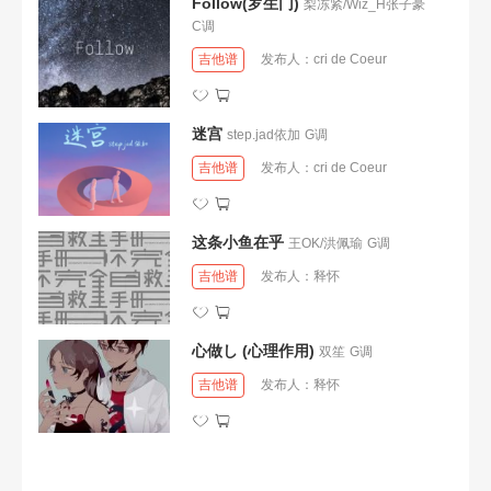
Follow(罗生门)
梨冻紧/Wiz_H张子豪
C调
吉他谱
发布人：
cri de Coeur
迷宫
step.jad依加
G调
吉他谱
发布人：
cri de Coeur
这条小鱼在乎
王OK/洪佩瑜
G调
吉他谱
发布人：
释怀
心做し (心理作用)
双笙
G调
吉他谱
发布人：
释怀