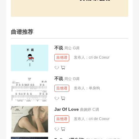
曲谱推荐
不说
周公
G调
吉他谱
发布人：
cri de Coeur
不说
周公
G调
吉他谱
发布人：
单身狗
Jar Of Love
曲婉婷
C调
吉他谱
发布人：
cri de Coeur