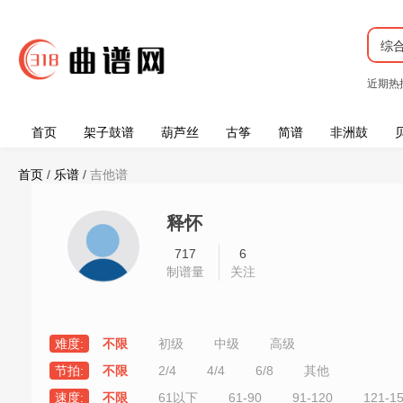
综
近期热
首页
架子鼓谱
葫芦丝
古筝
简谱
非洲鼓
首页
/
乐谱
/
吉他谱
释怀
717
6
制谱量
关注
难度:
不限
初级
中级
高级
节拍:
不限
2/4
4/4
6/8
其他
速度:
不限
61以下
61-90
91-120
121-1