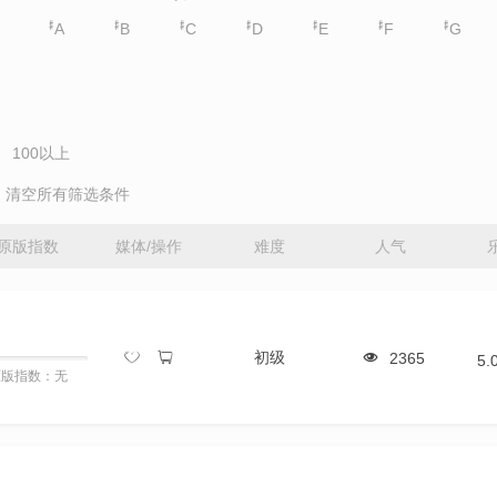
A
B
C
D
E
F
G
100以上
清空所有筛选条件
原版指数
媒体/操作
难度
人气
初级
2365
5.
原版指数：无