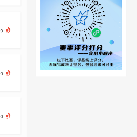
00
00
00