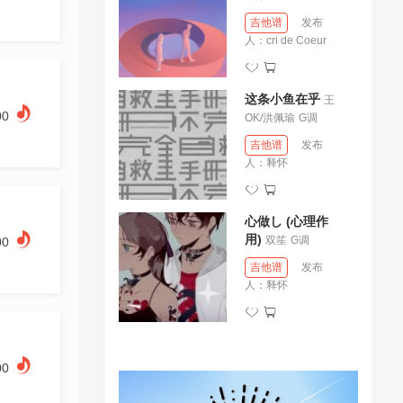
吉他谱
发布
人：
cri de Coeur
这条小鱼在乎
王
00
OK/洪佩瑜
G调
吉他谱
发布
人：
释怀
心做し (心理作
用)
双笙
G调
00
吉他谱
发布
人：
释怀
00