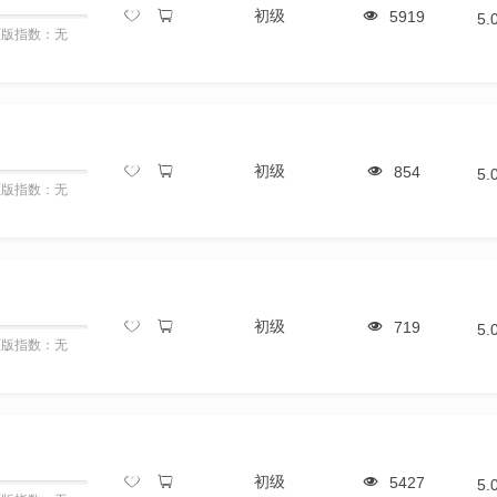
初级
5919
5.
原版指数：无
初级
854
5.
原版指数：无
初级
719
5.
原版指数：无
初级
5427
5.