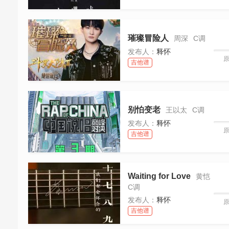
璀璨冒险人
周深
C调
发布人：
释怀
吉他谱
别怕变老
王以太
C调
发布人：
释怀
吉他谱
Waiting for Love
黄恺
C调
发布人：
释怀
吉他谱