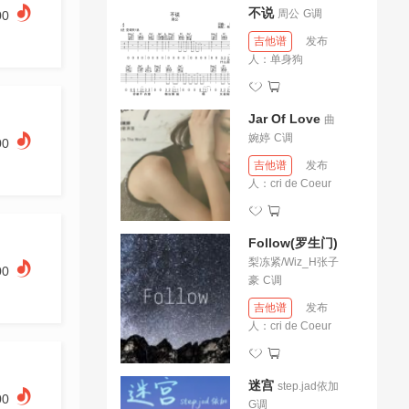
不说
周公
G调
00
吉他谱
发布
人：
单身狗
Jar Of Love
曲
婉婷
C调
00
吉他谱
发布
人：
cri de Coeur
Follow(罗生门)
梨冻紧/Wiz_H张子
00
豪
C调
吉他谱
发布
人：
cri de Coeur
迷宫
step.jad依加
00
G调