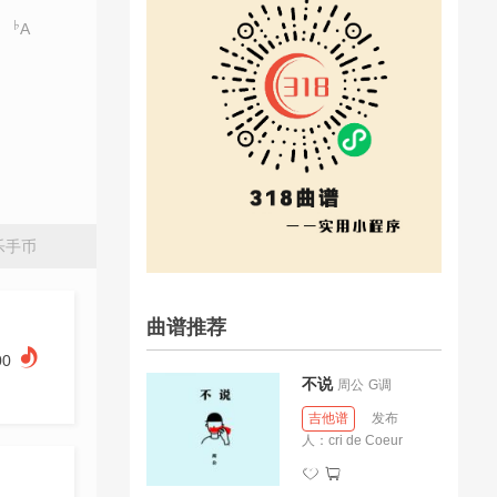
A
乐手币
曲谱推荐
00
不说
周公
G调
吉他谱
发布
人：
cri de Coeur