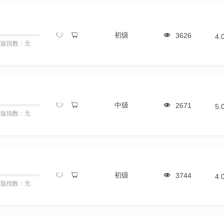
初级
3626
4.
原版指数：无
中级
2671
5.
原版指数：无
初级
3744
4.
原版指数：无