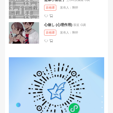
王OK/洪佩瑜
G调
吉他谱
发布人：
释怀
心做し (心理作用)
双笙
G调
吉他谱
发布人：
释怀