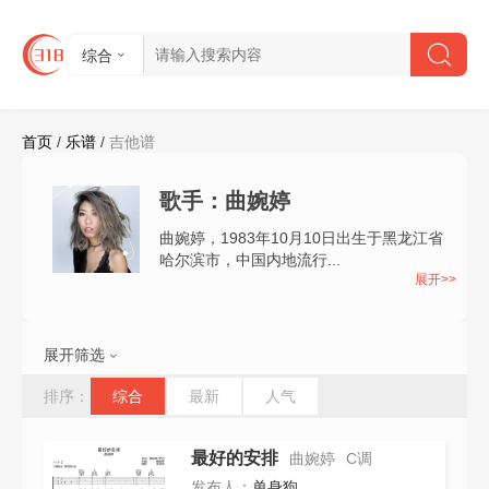
综合
首页
/
乐谱
/
吉他谱
歌手：曲婉婷
曲婉婷，1983年10月10日出生于黑龙江省
哈尔滨市，中国内地流行...
展开>>
展开筛选
难度:
不限
初级
中级
高级
排序：
综合
最新
人气
节拍:
不限
2/4
4/4
6/8
其他
速度:
不限
61以下
61-90
91-120
最好的安排
曲婉婷
C调
121-150
151-180
180以上
发布人：
单身狗