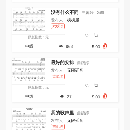
没有什么不同
曲婉婷
G调
发布人：
枫枫屋
六线谱
原版指数：无
中级
963
5.00
最好的安排
曲婉婷
发布人：
无限延音
吉他谱
原版指数：无
中级
27
5.00
我的歌声里
曲婉婷
发布人：
无限延音
吉他谱