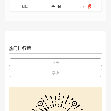
初级
46
5.00
热门排行榜
月榜
季榜