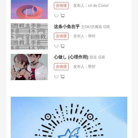
吉他谱
发布人：
cri de Coeur
这条小鱼在乎
王OK/洪佩瑜
G调
吉他谱
发布人：
释怀
心做し (心理作用)
双笙
G调
吉他谱
发布人：
释怀