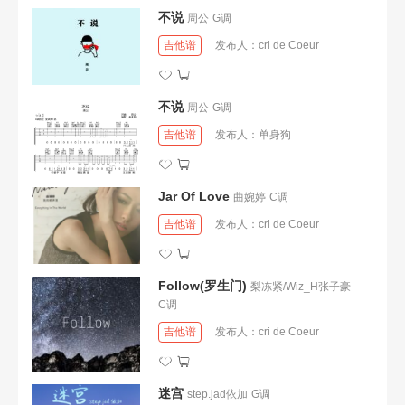
不说
周公
G调
吉他谱
发布人：
cri de Coeur
不说
周公
G调
吉他谱
发布人：
单身狗
Jar Of Love
曲婉婷
C调
吉他谱
发布人：
cri de Coeur
Follow(罗生门)
梨冻紧/Wiz_H张子豪
C调
吉他谱
发布人：
cri de Coeur
迷宫
step.jad依加
G调