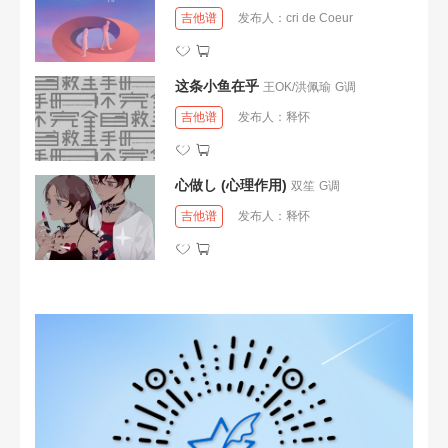
吉他谱
发布人：
cri de Coeur
这条小鱼在乎
王OK/洪佩瑜
G调
吉他谱
发布人：
释怀
心做し (心理作用)
双笙
G调
吉他谱
发布人：
释怀