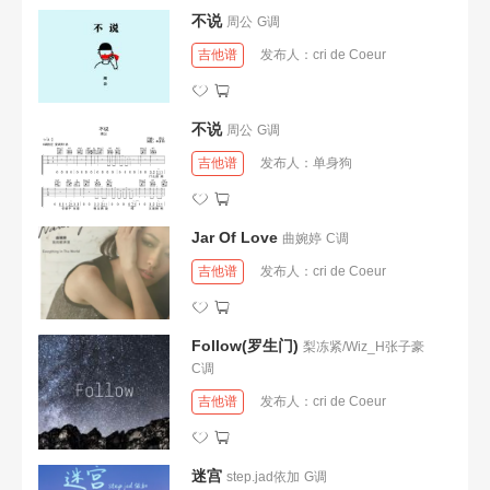
不说
周公
G调
吉他谱
发布人：
cri de Coeur
不说
周公
G调
吉他谱
发布人：
单身狗
Jar Of Love
曲婉婷
C调
吉他谱
发布人：
cri de Coeur
Follow(罗生门)
梨冻紧/Wiz_H张子豪
C调
吉他谱
发布人：
cri de Coeur
迷宫
step.jad依加
G调