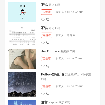
不说
周公
G调
吉他谱
发布人：
cri de Coeur
不说
周公
G调
吉他谱
发布人：
单身狗
Jar Of Love
曲婉婷
C调
吉他谱
发布人：
cri de Coeur
Follow(罗生门)
梨冻紧/Wiz_H张子豪
C调
吉他谱
发布人：
cri de Coeur
迷宫
step.jad依加
G调