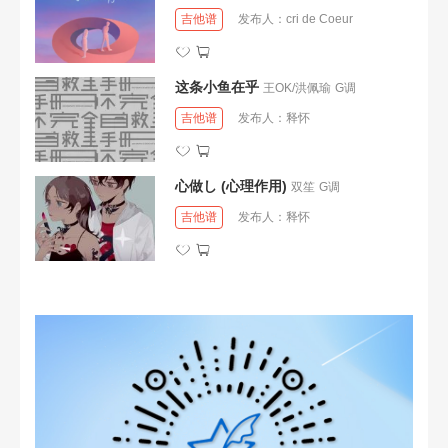
吉他谱
发布人：
cri de Coeur
这条小鱼在乎
王OK/洪佩瑜
G调
吉他谱
发布人：
释怀
心做し (心理作用)
双笙
G调
吉他谱
发布人：
释怀