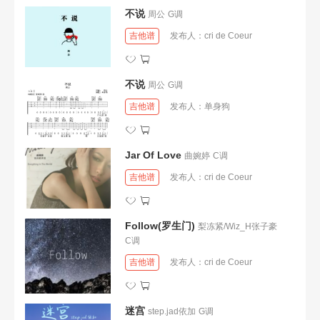
不说
周公
G调
吉他谱
发布人：
cri de Coeur
不说
周公
G调
吉他谱
发布人：
单身狗
Jar Of Love
曲婉婷
C调
吉他谱
发布人：
cri de Coeur
Follow(罗生门)
梨冻紧/Wiz_H张子豪
C调
吉他谱
发布人：
cri de Coeur
迷宫
step.jad依加
G调