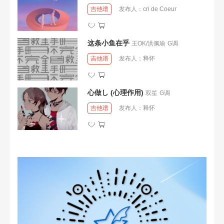
吉他谱
发布人：
cri de Coeur
这条小鱼在乎
王OK/洪佩瑜
G调
吉他谱
发布人：
释怀
心做し (心理作用)
双笙
G调
吉他谱
发布人：
释怀