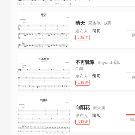
晴天
周杰伦
G调
发布人：
司贝
贝斯谱
不再犹豫
Beyond乐队
G调
发布人：
司贝
贝斯谱
向阳花
谢天笑
发布人：
司贝
原
贝斯谱