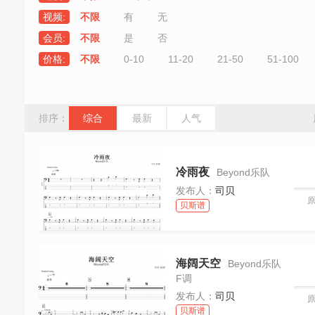
视频:
不限
有
无
会员:
不限
是
否
价格:
不限
0-10
11-20
21-50
51-100
排序：
综合
最新
人气
冷雨夜
Beyond乐队
发布人：
司贝
贝斯谱
海阔天空
Beyond乐队
F调
发布人：
司贝
贝斯谱