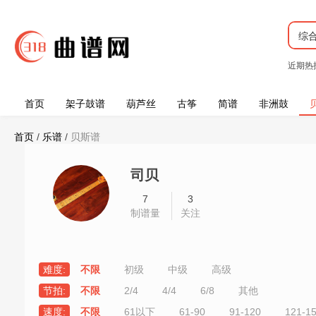
综
近期热
首页
架子鼓谱
葫芦丝
古筝
简谱
非洲鼓
首页
/
乐谱
/
贝斯谱
司贝
7
3
制谱量
关注
难度:
不限
初级
中级
高级
节拍:
不限
2/4
4/4
6/8
其他
速度:
不限
61以下
61-90
91-120
121-1