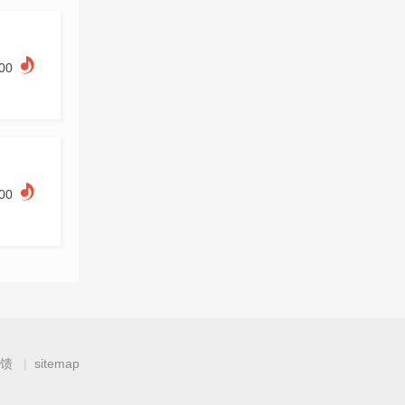
.00
.00
馈
sitemap