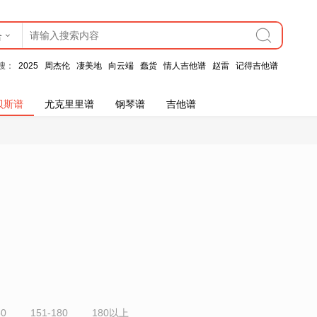
合
搜：
2025
周杰伦
凄美地
向云端
蠢货
情人吉他谱
赵雷
记得吉他谱
贝斯谱
尤克里里谱
钢琴谱
吉他谱
50
151-180
180以上