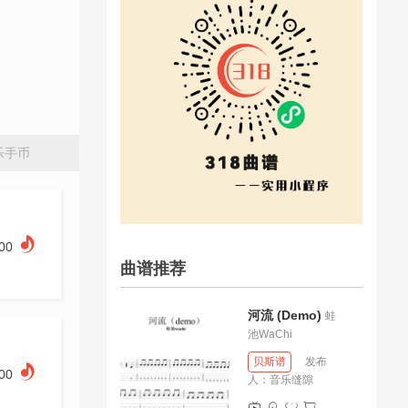
乐手币
.00
曲谱推荐
河流 (Demo)
蛙
池WaChi
贝斯谱
发布
.00
人：
音乐缝隙