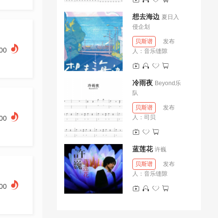
想去海边
夏日入
侵企划
贝斯谱
发布
.00
人：
音乐缝隙
冷雨夜
Beyond乐
队
贝斯谱
发布
人：
司贝
.00
蓝莲花
许巍
贝斯谱
发布
人：
音乐缝隙
.00