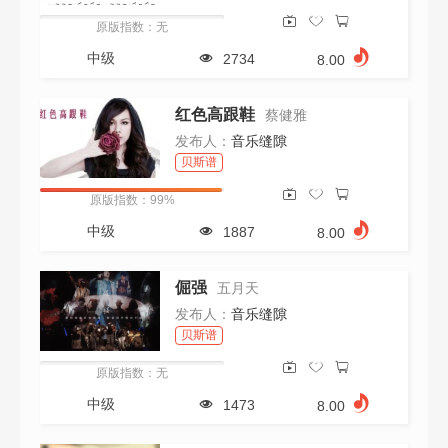
原版指数：无
中级
2734
8.00
红色高跟鞋
蔡健雅
发布人：
音乐缝隙
贝斯谱
原版指数：99%
中级
1887
8.00
倔强
五月天
发布人：
音乐缝隙
贝斯谱
原版指数：无
中级
1473
8.00