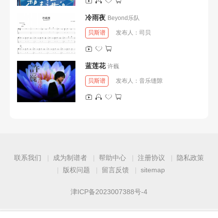
冷雨夜
Beyond乐队
贝斯谱
发布人：
司贝
蓝莲花
许巍
贝斯谱
发布人：
音乐缝隙
联系我们
成为制谱者
帮助中心
注册协议
隐私政策
版权问题
留言反馈
sitemap
津ICP备2023007388号-4