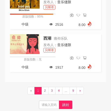
发布人：
音乐缝隙
贝斯谱
原版指数：95%
中级
2516
8.00
西湖
痛仰乐队
发布人：
音乐缝隙
贝斯谱
原版指数：无
中级
1917
8.00
«
1
2
3
4
...
9
»