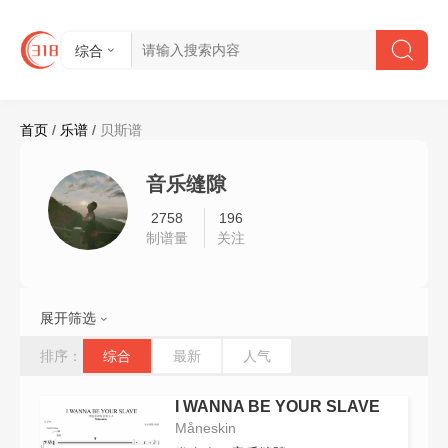
综合
首页
/
乐谱
/
贝斯谱
音乐缝隙
2758
196
制谱量
关注
展开筛选
难度:
不限
初级
中级
高级
排序：
综合
最新
人气
节拍:
不限
2/4
4/4
6/8
其他
I WANNA BE YOUR SLAVE
速度:
不限
61以下
61-90
91-120
Måneskin
121-150
151-180
180以上