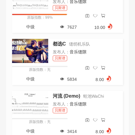
发布人：
音乐缝隙
视频:
不限
有
无
贝斯谱
会员:
不限
是
否
原版指数：99%
价格:
不限
0-10
11-20
21-50
中级
7627
10.00
51-100
100以上
清空所有筛选条件
都选C
缝纫机乐队
发布人：
音乐缝隙
贝斯谱
原版指数：无
中级
5834
8.00
河流 (Demo)
蛙池WaChi
发布人：
音乐缝隙
贝斯谱
原版指数：无
中级
3414
8.00