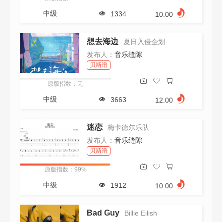
中级
1334
10.00
想去海边
夏日入侵企划
发布人：
音乐缝隙
贝斯谱
原版指数：无
中级
3663
12.00
迷恋
梅卡德尔乐队
发布人：
音乐缝隙
贝斯谱
原版指数：99%
中级
1912
10.00
Bad Guy
Billie Eilish