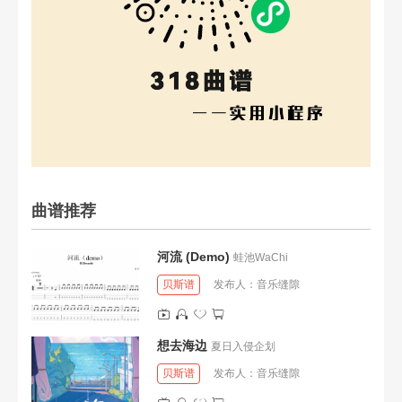
曲谱推荐
河流 (Demo)
蛙池WaChi
贝斯谱
发布人：
音乐缝隙
想去海边
夏日入侵企划
贝斯谱
发布人：
音乐缝隙