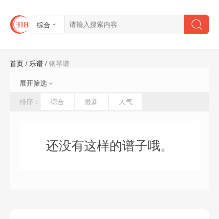
综合
首页
/
乐谱
/
钢琴谱
展开筛选
难度:
不限
初级
中级
高级
排序：
综合
最新
人气
节拍:
不限
2/4
4/4
6/8
其他
速度:
不限
61以下
61-90
91-120
121-150
151-180
180以上
还没有这样的谱子哦。
视频:
不限
有
无
会员:
不限
是
否
价格:
不限
0-10
11-20
21-50
51-100
100以上
清空所有筛选条件