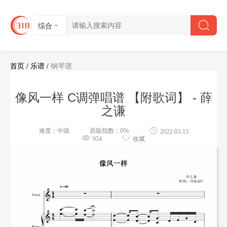
综合
首页
/
乐谱
/
钢琴谱
像风一样 C调弹唱谱 【附歌词】 - 薛
之谦
难度：中级
原版指数：0%
2022-03-13
954
收藏