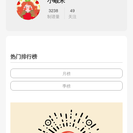
小蝦米
3238
49
制谱量
关注
热门排行榜
月榜
季榜