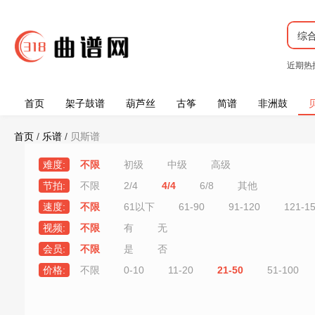
综
近期热
首页
架子鼓谱
葫芦丝
古筝
简谱
非洲鼓
首页
/
乐谱
/
贝斯谱
难度:
不限
初级
中级
高级
节拍:
不限
2/4
4/4
6/8
其他
速度:
不限
61以下
61-90
91-120
121-1
视频:
不限
有
无
会员:
不限
是
否
价格:
不限
0-10
11-20
21-50
51-100