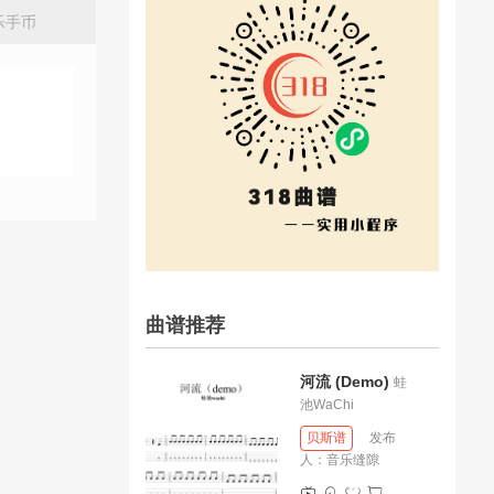
乐手币
曲谱推荐
河流 (Demo)
蛙
池WaChi
贝斯谱
发布
人：
音乐缝隙