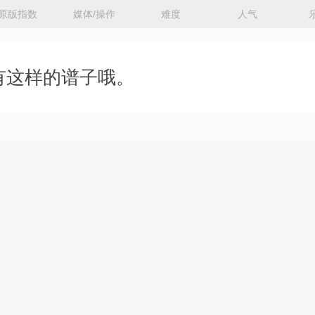
原版指数
媒体/操作
难度
人气
有这样的谱子哦。