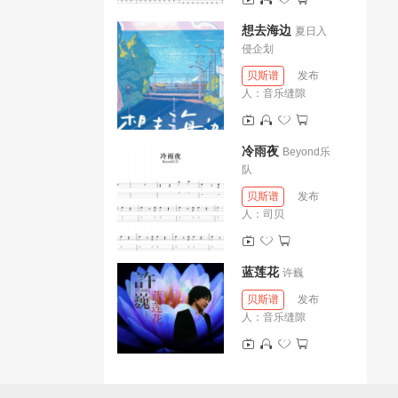
想去海边
夏日入
侵企划
贝斯谱
发布
人：
音乐缝隙
冷雨夜
Beyond乐
队
贝斯谱
发布
人：
司贝
蓝莲花
许巍
贝斯谱
发布
人：
音乐缝隙