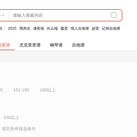
合
搜：
2025
周杰伦
凄美地
向云端
蠢货
情人吉他谱
赵雷
记得吉他谱
贝斯谱
尤克里里谱
钢琴谱
吉他谱
50
151-180
180以上
100以上
清空所有筛选条件