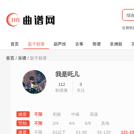
综
近期热
首页
架子鼓谱
葫芦丝
古筝
简谱
非洲鼓
首页
/
乐谱
/
架子鼓谱
我是吒儿
112
3
制谱量
关注
难度:
不限
初级
中级
高级
节拍:
不限
2/4
4/4
6/8
其他
速度:
不限
61以下
61-90
91-120
121-1