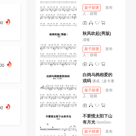
架子鼓谱
发布
人：
鼓萌
00
秋风吹起(男版)
清唯
架子鼓谱
发布
人：
鼓萌
.00
白鸽乌鸦相爱的
戏码
潘成（皮卡潘
架子鼓谱
发布
人：
鼓萌
00
不要慌太阳下山
有月光
GooGoo-
架子鼓谱
发布