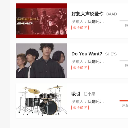
好想大声说爱你
BAAD
发布人：
我是吒儿
架子鼓谱
Do You Want?
SHE'S
发布人：
我是吒儿
架子鼓谱
吸引
任小果
发布人：
我是吒儿
原版
架子鼓谱