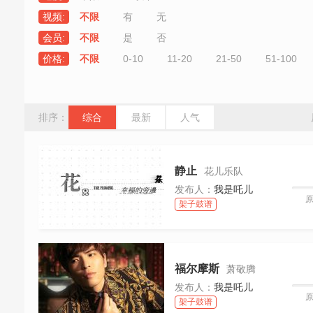
视频:
不限
有
无
会员:
不限
是
否
价格:
不限
0-10
11-20
21-50
51-100
排序：
综合
最新
人气
静止
花儿乐队
发布人：
我是吒儿
架子鼓谱
福尔摩斯
萧敬腾
发布人：
我是吒儿
架子鼓谱