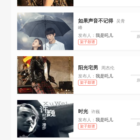
如果声音不记得
吴青
峰
发布人：
我是吒儿
架子鼓谱
阳光宅男
周杰伦
发布人：
我是吒儿
架子鼓谱
时光
许巍
发布人：
我是吒儿
架子鼓谱