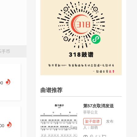
乐手币
00
曲谱推荐
第57次取消发送
菲菲公主
架子鼓谱
发布
.00
人：
鼓萌