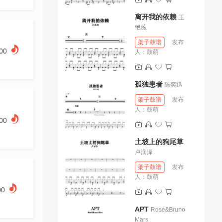
离开我的依赖
王
艳薇
架子鼓谱
发布
.00
人：
鼓萌
孤独患者
陈奕迅
架子鼓谱
发布
人：
鼓萌
.00
土坡上的狗尾草
卢润泽
架子鼓谱
发布
人：
鼓萌
00
APT
Rosé&Bruno
Mars