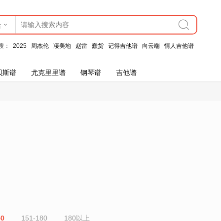
合
搜：
2025
周杰伦
凄美地
赵雷
蠢货
记得吉他谱
向云端
情人吉他谱
贝斯谱
尤克里里谱
钢琴谱
吉他谱
50
151-180
180以上